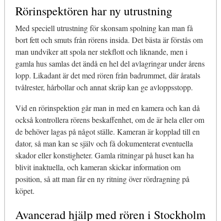
Rörinspektören har ny utrustning
Med speciell utrustning för skonsam spolning kan man få
bort fett och smuts från rörens insida. Det bästa är förstås om
man undviker att spola ner stekflott och liknande, men i
gamla hus samlas det ändå en hel del avlagringar under årens
lopp. Likadant är det med rören från badrummet, där åratals
tvålrester, hårbollar och annat skräp kan ge avloppsstopp.
Vid en rörinspektion går man in med en kamera och kan då
också kontrollera rörens beskaffenhet, om de är hela eller om
de behöver lagas på något ställe. Kameran är kopplad till en
dator, så man kan se själv och få dokumenterat eventuella
skador eller konstigheter. Gamla ritningar på huset kan ha
blivit inaktuella, och kameran skickar information om
position, så att man får en ny ritning över rördragning på
köpet.
Avancerad hjälp med rören i Stockholm